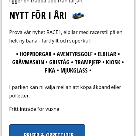
ligger en trappa upp från färjan.
NYTT FÖR I ÅR!
Prova vår nyhet RACE1, elbilar med racerstil på en
helt ny bana - fartfyllt och superkul!
• HOPPBORGAR • ÄVENTYRSGOLF • ELBILAR •
GRÄVMASKIN • GRISTÅG •
TRAMPJEEP • KIOSK •
FIKA • MJUKGLASS •
I parken kan ni välja mellan att köpa åkband eller
polletter.
Fritt inträde för vuxna
PRISER & ÖPPETTIDER